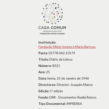
Instituição:
Fundação Mário Soares e Maria Barroso
Pasta:
05778.042.10579
Título:
Diário de Lisboa
Número:
8321
Ano:
25
Data:
Sexta, 25 de Janeiro de 1946
Directores:
Director: Joaquim Manso
Edição:
1ª edição
Fundo:
DRR - Documentos Ruella Ramos
Tipo Documental:
IMPRENSA