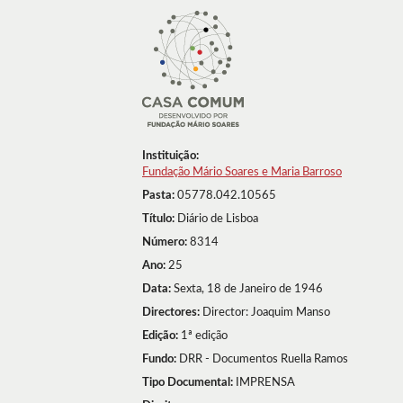
Instituição:
Fundação Mário Soares e Maria Barroso
Pasta:
05778.042.10565
Título:
Diário de Lisboa
Número:
8314
Ano:
25
Data:
Sexta, 18 de Janeiro de 1946
Directores:
Director: Joaquim Manso
Edição:
1ª edição
Fundo:
DRR - Documentos Ruella Ramos
Tipo Documental:
IMPRENSA