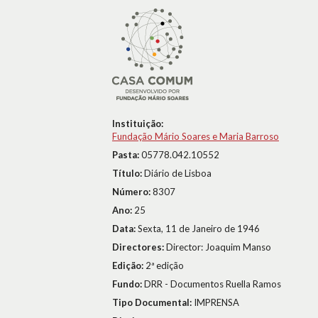
Instituição:
Fundação Mário Soares e Maria Barroso
Pasta:
05778.042.10552
Título:
Diário de Lisboa
Número:
8307
Ano:
25
Data:
Sexta, 11 de Janeiro de 1946
Directores:
Director: Joaquim Manso
Edição:
2ª edição
Fundo:
DRR - Documentos Ruella Ramos
Tipo Documental:
IMPRENSA