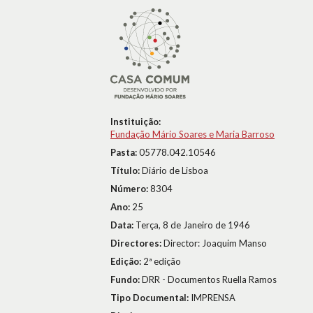
Instituição:
Fundação Mário Soares e Maria Barroso
Pasta:
05778.042.10546
Título:
Diário de Lisboa
Número:
8304
Ano:
25
Data:
Terça, 8 de Janeiro de 1946
Directores:
Director: Joaquim Manso
Edição:
2ª edição
Fundo:
DRR - Documentos Ruella Ramos
Tipo Documental:
IMPRENSA