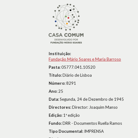
Instituição:
Fundação Mário Soares e Maria Barroso
Pasta:
05777.041.10520
Título:
Diário de Lisboa
Número:
8291
Ano:
25
Data:
Segunda, 24 de Dezembro de 1945
Directores:
Director: Joaquim Manso
Edição:
1ª edição
Fundo:
DRR - Documentos Ruella Ramos
Tipo Documental:
IMPRENSA