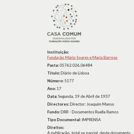
Instituição:
Fundação Mário Soares e Maria Barroso
Pasta:
05762.026.06484
Título:
Diário de Lisboa
Número:
5177
Ano:
17
Data:
Segunda, 19 de Abril de 1937
Directores:
Director: Joaquim Manso
Fundo:
DRR - Documentos Ruella Ramos
Tipo Documental:
IMPRENSA
Direitos:
A publicação, total ou parcial, deste documento