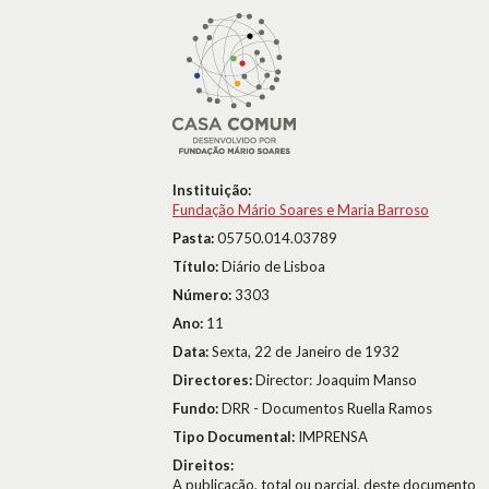
Instituição:
Fundação Mário Soares e Maria Barroso
Pasta:
05750.014.03789
Título:
Diário de Lisboa
Número:
3303
Ano:
11
Data:
Sexta, 22 de Janeiro de 1932
Directores:
Director: Joaquim Manso
Fundo:
DRR - Documentos Ruella Ramos
Tipo Documental:
IMPRENSA
Direitos:
A publicação, total ou parcial, deste documento