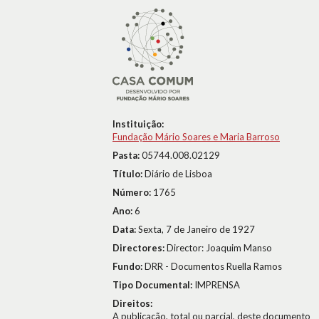
Instituição:
Fundação Mário Soares e Maria Barroso
Pasta:
05744.008.02129
Título:
Diário de Lisboa
Número:
1765
Ano:
6
Data:
Sexta, 7 de Janeiro de 1927
Directores:
Director: Joaquim Manso
Fundo:
DRR - Documentos Ruella Ramos
Tipo Documental:
IMPRENSA
Direitos:
A publicação, total ou parcial, deste documento