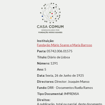
Instituição:
Fundação Mário Soares e Maria Barroso
Pasta:
05742.006.01575
Título:
Diário de Lisboa
Número:
1291
Ano:
5
Data:
Sexta, 26 de Junho de 1925
Directores:
Director: Joaquim Manso
Fundo:
DRR - Documentos Ruella Ramos
Tipo Documental:
IMPRENSA
Direitos:
A publicação, total ou parcial, deste documento