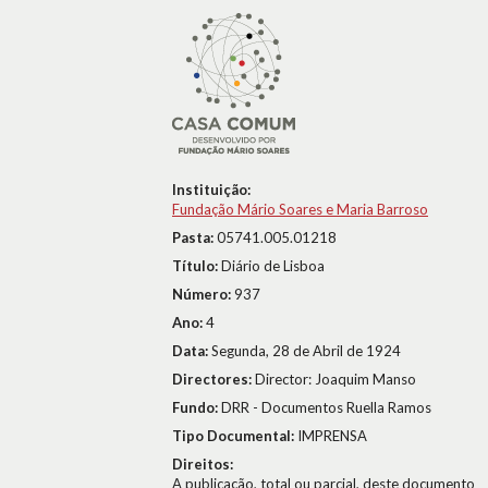
Instituição:
Fundação Mário Soares e Maria Barroso
Pasta:
05741.005.01218
Título:
Diário de Lisboa
Número:
937
Ano:
4
Data:
Segunda, 28 de Abril de 1924
Directores:
Director: Joaquim Manso
Fundo:
DRR - Documentos Ruella Ramos
Tipo Documental:
IMPRENSA
Direitos:
A publicação, total ou parcial, deste documento