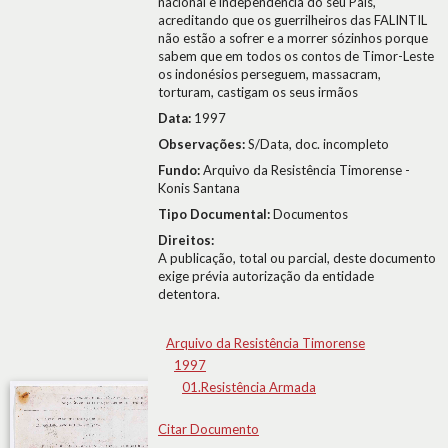
nacional e independência do seu País,
acreditando que os guerrilheiros das FALINTIL
não estão a sofrer e a morrer sózinhos porque
sabem que em todos os contos de Timor-Leste
os indonésios perseguem, massacram,
torturam, castigam os seus irmãos
Data:
1997
Observações:
S/Data, doc. incompleto
Fundo:
Arquivo da Resistência Timorense -
Konis Santana
Tipo Documental:
Documentos
Direitos:
A publicação, total ou parcial, deste documento
exige prévia autorização da entidade
detentora.
Arquivo da Resistência Timorense
1997
01.Resistência Armada
Citar Documento