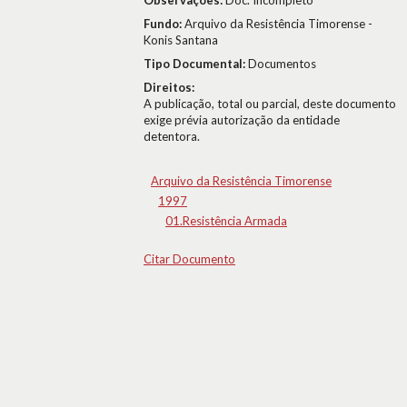
Observações:
Doc. Incompleto
Fundo:
Arquivo da Resistência Timorense -
Konis Santana
Tipo Documental:
Documentos
Direitos:
A publicação, total ou parcial, deste documento
exige prévia autorização da entidade
detentora.
Arquivo da Resistência Timorense
1997
01.Resistência Armada
Citar Documento