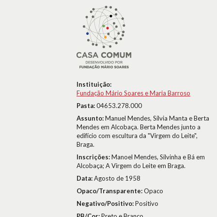
Instituição:
Fundação Mário Soares e Maria Barroso
Pasta:
04653.278.000
Assunto:
Manuel Mendes, Sílvia Manta e Berta
Mendes em Alcobaça. Berta Mendes junto a
edifício com escultura da "Virgem do Leite",
Braga.
Inscrições:
Manoel Mendes, Silvinha e Bá em
Alcobaça; A Virgem do Leite em Braga.
Data:
Agosto de 1958
Opaco/Transparente:
Opaco
Negativo/Positivo:
Positivo
PB/Cor:
Preto e Branco