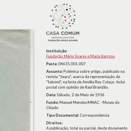
Instituição:
Fundação Mário Soares e Maria Barroso
Pasta:
04635.001.007
Assunto:
Polémica sobre artigo, publicado na
revista "Seara", acerca da representação de
"Salomé", na festa de Amélia Rey Colaço. Inclui
postal com opinião de Raul Brandão.
Data:
Sábado, 2 de Maio de 1936
Fundo:
Manuel Mendes/MNAC - Museu do
Chiado
Tipo Documental:
Correspondencia
Direitos:
A publicação, total ou parcial, deste documento