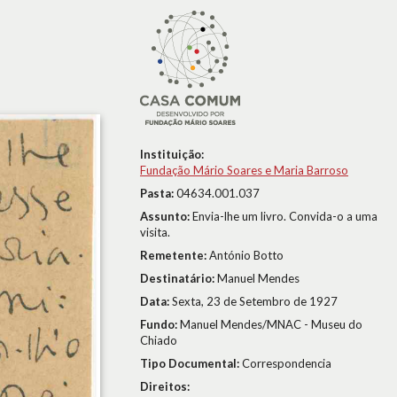
Instituição:
Fundação Mário Soares e Maria Barroso
Pasta:
04634.001.037
Assunto:
Envia-lhe um livro. Convida-o a uma
visita.
Remetente:
António Botto
Destinatário:
Manuel Mendes
Data:
Sexta, 23 de Setembro de 1927
Fundo:
Manuel Mendes/MNAC - Museu do
Chiado
Tipo Documental:
Correspondencia
Direitos: