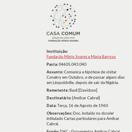
Instituição:
Fundação Mário Soares e Maria Barroso
Pasta:
04605.043.040
Assunto:
Comunica a hipótese de visitar
Conakry em Outubro, e de passar alguns dias
em Léopoldville, depois de sair da Nigéria.
Remetente:
Basil [Davidson]
Destinatário:
[Amílcar Cabral]
Data:
Terça, 16 de Agosto de 1960
Observações:
Doc. incluído no dossier
intitulado Cartas particulares para Amílcar
Cabral.
Fundo:
DAC - Documentos Amílcar Cabral