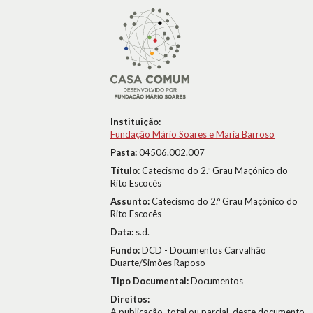
Instituição:
Fundação Mário Soares e Maria Barroso
Pasta:
04506.002.007
Título:
Catecismo do 2.º Grau Maçónico do
Rito Escocês
Assunto:
Catecismo do 2.º Grau Maçónico do
Rito Escocês
Data:
s.d.
Fundo:
DCD - Documentos Carvalhão
Duarte/Simões Raposo
Tipo Documental:
Documentos
Direitos:
A publicação, total ou parcial, deste documento