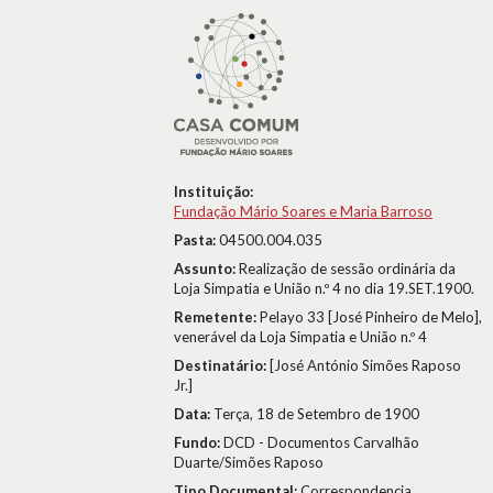
Instituição:
Fundação Mário Soares e Maria Barroso
Pasta:
04500.004.035
Assunto:
Realização de sessão ordinária da
Loja Simpatia e União n.º 4 no dia 19.SET.1900.
Remetente:
Pelayo 33 [José Pinheiro de Melo],
venerável da Loja Simpatia e União n.º 4
Destinatário:
[José António Simões Raposo
Jr.]
Data:
Terça, 18 de Setembro de 1900
Fundo:
DCD - Documentos Carvalhão
Duarte/Simões Raposo
Tipo Documental:
Correspondencia