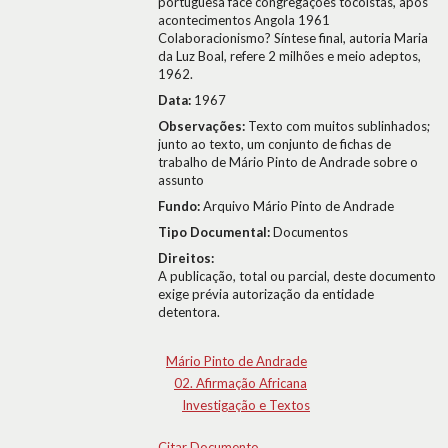
portuguesa face congregações tocoistas, após
acontecimentos Angola 1961
Colaboracionismo? Síntese final, autoria Maria
da Luz Boal, refere 2 milhões e meio adeptos,
1962.
Data:
1967
Observações:
Texto com muitos sublinhados;
junto ao texto, um conjunto de fichas de
trabalho de Mário Pinto de Andrade sobre o
assunto
Fundo:
Arquivo Mário Pinto de Andrade
Tipo Documental:
Documentos
Direitos:
A publicação, total ou parcial, deste documento
exige prévia autorização da entidade
detentora.
Mário Pinto de Andrade
02. Afirmação Africana
Investigação e Textos
Citar Documento