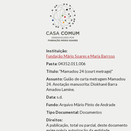
Instituição:
Fundação Mário Soares e Maria Barroso
Pasta:
04352.011.006
Título:
"Mamadou 24 (court metrage)"
Assunto:
Guião de curta metragem Mamadou
24. Anotação manuscrita: Diokhané Barra
Amadou Lamine.
Data:
s.d.
Fundo:
Arquivo Mário Pinto de Andrade
Tipo Documental:
Documentos
Direitos:
A publicação, total ou parcial, deste documento
exige prévia autorização da entidade