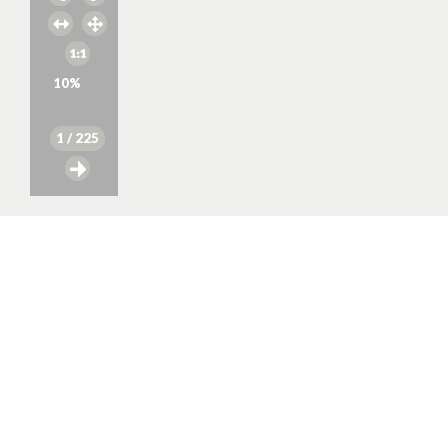
10
%
1
/ 225