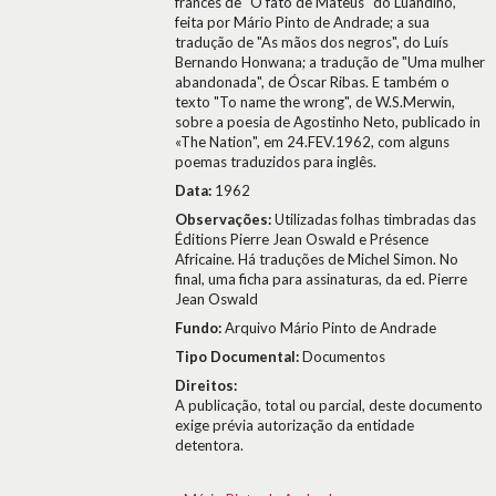
francês de "O fato de Mateus" do Luandino,
feita por Mário Pinto de Andrade; a sua
tradução de "As mãos dos negros", do Luís
Bernando Honwana; a tradução de "Uma mulher
abandonada", de Óscar Ribas. E também o
texto "To name the wrong", de W.S.Merwin,
sobre a poesia de Agostinho Neto, publicado in
«The Nation", em 24.FEV.1962, com alguns
poemas traduzidos para inglês.
Data:
1962
Observações:
Utilizadas folhas timbradas das
Éditions Pierre Jean Oswald e Présence
Africaine. Há traduções de Michel Simon. No
final, uma ficha para assinaturas, da ed. Pierre
Jean Oswald
Fundo:
Arquivo Mário Pinto de Andrade
Tipo Documental:
Documentos
Direitos:
A publicação, total ou parcial, deste documento
exige prévia autorização da entidade
detentora.