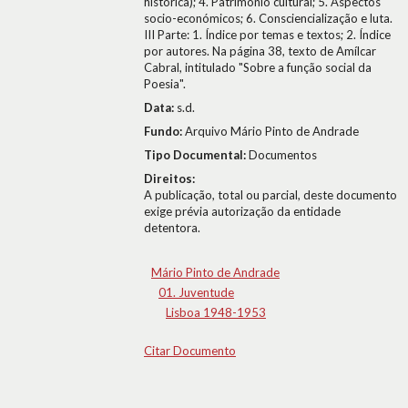
histórica); 4. Património cultural; 5. Aspectos
socio-económicos; 6. Consciencialização e luta.
III Parte: 1. Índice por temas e textos; 2. Índice
por autores. Na página 38, texto de Amílcar
Cabral, intitulado "Sobre a função social da
Poesia".
Data:
s.d.
Fundo:
Arquivo Mário Pinto de Andrade
Tipo Documental:
Documentos
Direitos:
A publicação, total ou parcial, deste documento
exige prévia autorização da entidade
detentora.
Mário Pinto de Andrade
01. Juventude
Lisboa 1948-1953
Citar Documento