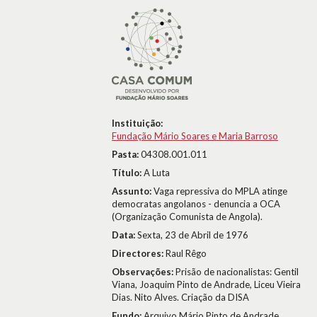
Instituição:
Fundação Mário Soares e Maria Barroso
Pasta:
04308.001.011
Título:
A Luta
Assunto:
Vaga repressiva do MPLA atinge
democratas angolanos - denuncia a OCA
(Organização Comunista de Angola).
Data:
Sexta, 23 de Abril de 1976
Directores:
Raul Rêgo
Observações:
Prisão de nacionalistas: Gentil
Viana, Joaquim Pinto de Andrade, Liceu Vieira
Dias. Nito Alves. Criação da DISA
Fundo:
Arquivo Mário Pinto de Andrade