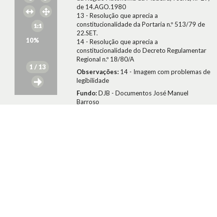
de 14.AGO.1980
13 - Resolução que aprecia a
constitucionalidade da Portaria n.º 513/79 de
22.SET.
10
%
14 - Resolução que aprecia a
constitucionalidade do Decreto Regulamentar
Regional n.º 18/80/A
1
/ 13
Observações:
14 - Imagem com problemas de
legibilidade
Fundo:
DJB - Documentos José Manuel
Barroso
Tipo Documental:
ACTAS
Direitos:
A publicação, total ou parcial, deste documento
exige prévia autorização da entidade
detentora.
Conselho da Revolução/José Manuel Barroso
1981
Citar Documento