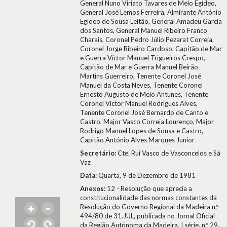
General Nuno Viriato Tavares de Melo Egídeo,
General José Lemos Ferreira, Almirante António
Egídeo de Sousa Leitão, General Amadeu Garcia
dos Santos, General Manuel Ribeiro Franco
Charais, Coronel Pedro Júlio Pezarat Correia,
Coronel Jorge Ribeiro Cardoso, Capitão de Mar
e Guerra Víctor Manuel Trigueiros Crespo,
Capitão de Mar e Guerra Manuel Beirão
Martins Guerreiro, Tenente Coronel José
Manuel da Costa Neves, Tenente Coronel
Ernesto Augusto de Melo Antunes, Tenente
Coronel Víctor Manuel Rodrigues Alves,
Tenente Coronel José Bernardo de Canto e
Castro, Major Vasco Correia Lourenço, Major
Rodrigo Manuel Lopes de Sousa e Castro,
Capitão António Alves Marques Junior
Secretário:
Cte. Rui Vasco de Vasconcelos e Sá
Vaz
Data:
Quarta, 9 de Dezembro de 1981
Anexos:
12 - Resolução que aprecia a
constitucionalidade das normas constantes da
Resolução do Governo Regional da Madeira n.º
494/80 de 31.JUL, publicada no Jornal Oficial
da Região Autónoma da Madeira, I série, n.º 29,