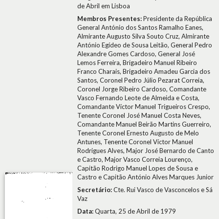
de Abril em Lisboa
Membros Presentes:
Presidente da República
General António dos Santos Ramalho Eanes,
Almirante Augusto Silva Souto Cruz, Almirante
António Egídeo de Sousa Leitão, General Pedro
Alexandre Gomes Cardoso, General José
Lemos Ferreira, Brigadeiro Manuel Ribeiro
Franco Charais, Brigadeiro Amadeu Garcia dos
Santos, Coronel Pedro Júlio Pezarat Correia,
Coronel Jorge Ribeiro Cardoso, Comandante
Vasco Fernando Leote de Almeida e Costa,
Comandante Víctor Manuel Trigueiros Crespo,
Tenente Coronel José Manuel Costa Neves,
Comandante Manuel Beirão Martins Guerreiro,
Tenente Coronel Ernesto Augusto de Melo
Antunes, Tenente Coronel Víctor Manuel
Rodrigues Alves, Major José Bernardo de Canto
e Castro, Major Vasco Correia Lourenço,
Capitão Rodrigo Manuel Lopes de Sousa e
Castro e Capitão António Alves Marques Junior
Secretário:
Cte. Rui Vasco de Vasconcelos e Sá
Vaz
Data:
Quarta, 25 de Abril de 1979