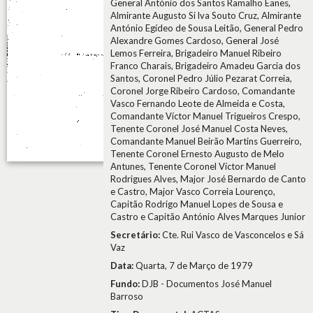
General António dos Santos Ramalho Eanes,
Almirante Augusto Si lva Souto Cruz, Almirante
António Egídeo de Sousa Leitão, General Pedro
Alexandre Gomes Cardoso, General José
Lemos Ferreira, Brigadeiro Manuel Ribeiro
Franco Charais, Brigadeiro Amadeu Garcia dos
Santos, Coronel Pedro Júlio Pezarat Correia,
Coronel Jorge Ribeiro Cardoso, Comandante
Vasco Fernando Leote de Almeida e Costa,
Comandante Víctor Manuel Trigueiros Crespo,
Tenente Coronel José Manuel Costa Neves,
Comandante Manuel Beirão Martins Guerreiro,
Tenente Coronel Ernesto Augusto de Melo
Antunes, Tenente Coronel Víctor Manuel
Rodrigues Alves, Major José Bernardo de Canto
e Castro, Major Vasco Correia Lourenço,
Capitão Rodrigo Manuel Lopes de Sousa e
Castro e Capitão António Alves Marques Junior
Secretário:
Cte. Rui Vasco de Vasconcelos e Sá
Vaz
Data:
Quarta, 7 de Março de 1979
Fundo:
DJB - Documentos José Manuel
Barroso