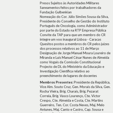
Presos Sujeitos às Autoridades Militares
Saneamentos feitos por trabalhadores da
Fundação Gulbenkian
Nomeação do Cor. Júlio Simões Sousa da Silva,
Presidente do Conselho de Gestão do Instituto
Português de Oncologia, como Administrador
por parte do Estado na RTP Empresa Pública
Convite da TAP para que um membro do CR
integre um voo inaugural Lisboa - Caracas
Quesitos postos a membros do CR pelos juizes
dos processos relativos ao 11 de Março
Designação de Jorge Manuel Moura Loureiro de
Miranda e Luís Manuel César Nunes de Almeida
como Vogais da Comissão Constitucional
Projecto de DL do Ministério da Educação e
Investigação Científica relativo ao
preenchimento de lugares de docentes
Membros Presentes:
Presidente da República,
Vice Alm. Souto Cruz, Gen. Morais da Silva, Gen.
Rocha Vieira, Brig. Charais, Brig. Pezarat
Correia, Brig. Vasco Lourenço, Cte. Victor
Crespo, Cte. Almeida e Costa, Cte. Martins
Guerreiro, Ten. Cor. Costa Neves, Maj. Melo
Antunes, Maj. Canto e Castro, Cap. Sousa e