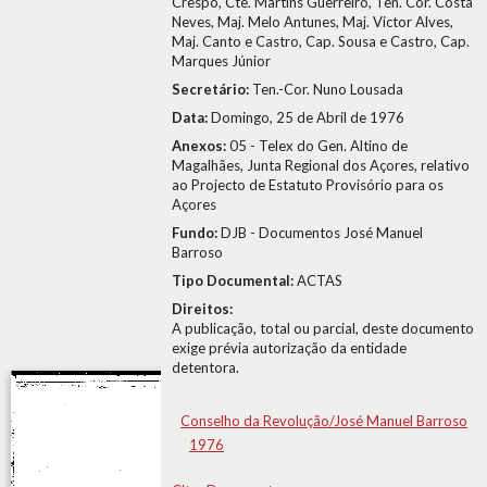
Crespo, Cte. Martins Guerreiro, Ten. Cor. Costa
Neves, Maj. Melo Antunes, Maj. Victor Alves,
Maj. Canto e Castro, Cap. Sousa e Castro, Cap.
Marques Júnior
Secretário:
Ten.-Cor. Nuno Lousada
Data:
Domingo, 25 de Abril de 1976
Anexos:
05 - Telex do Gen. Altino de
Magalhães, Junta Regional dos Açores, relativo
ao Projecto de Estatuto Provisório para os
Açores
Fundo:
DJB - Documentos José Manuel
Barroso
Tipo Documental:
ACTAS
Direitos:
A publicação, total ou parcial, deste documento
exige prévia autorização da entidade
detentora.
Conselho da Revolução/José Manuel Barroso
1976