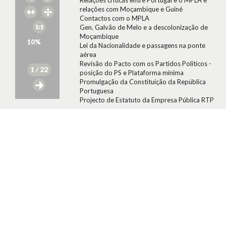
Relações críticas entre Portugal e o MPLA e
relações com Moçambique e Guiné
Contactos com o MPLA
Gen. Galvão de Melo e a descolonização de
Moçambique
10
%
Lei da Nacionalidade e passagens na ponte
aérea
Revisão do Pacto com os Partidos Políticos -
1
/ 22
posição do PS e Plataforma mínima
Promulgação da Constituição da República
Portuguesa
Projecto de Estatuto da Empresa Pública RTP
Membros Presentes:
Presidente da República,
Primeiro Ministro, Vice-Alm. Souto da Cruz,
Gen. Ramalho Eanes, Gen. Pinho Freire, Brig.
Vasco Lourenço, Cte. Victor Crespo, Cte.
Almeida e Costa, Brig. Franco Charais, Brig.
Pires Veloso, Brig. Pezarat Correia, Cte. Martins
Guerreiro, Ten. Cor. Costa Neves, Maj. Canto e
Castro, Cap. Sousa e Castro, Cap. Marques
Júnior
Secretário:
Ten.-Cor. Nuno Lousada
Data:
Segunda, 26 de Janeiro de 1976
Anexos:
12 - Ordem de Trabalhos