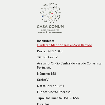
Instituição:
Fundação Mário Soares e Maria Barroso
Pasta:
09827.040
Título:
Avante!
Assunto:
Órgão Central do Partido Comunista
Português
Número:
158
Série:
VI
Data:
Abril de 1951
Fundo:
Alberto Pedroso
Tipo Documental:
IMPRENSA
Direitos: