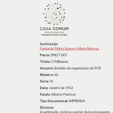
Instituição:
Fundação Mário Soares e Maria Barroso
Pasta:
09827.007
Título:
O Militante
Assunto:
Boletim de organização do PCP.
Número:
66
Série:
III
Data:
Janeiro de 1952
Fundo:
Alberto Pedroso
Tipo Documental:
IMPRENSA
Direitos:
A publicação, total ou parcial, deste documento