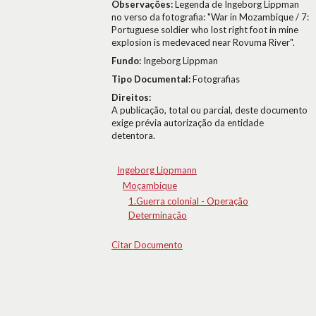
Observações:
Legenda de Ingeborg Lippman
no verso da fotografia: "War in Mozambique / 7:
Portuguese soldier who lost right foot in mine
explosion is medevaced near Rovuma River".
Fundo:
Ingeborg Lippman
Tipo Documental:
Fotografias
Direitos:
A publicação, total ou parcial, deste documento
exige prévia autorização da entidade
detentora.
Ingeborg Lippmann
Moçambique
1.Guerra colonial - Operação
Determinação
Citar Documento