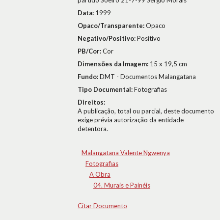
partido Soeiro 21-7-99 Sérgio Morais
Data:
1999
Opaco/Transparente:
Opaco
Negativo/Positivo:
Positivo
PB/Cor:
Cor
Dimensões da Imagem:
15 x 19,5 cm
Fundo:
DMT - Documentos Malangatana
Tipo Documental:
Fotografias
Direitos:
A publicação, total ou parcial, deste documento
exige prévia autorização da entidade
detentora.
Malangatana Valente Ngwenya
Fotografias
A Obra
04. Murais e Painéis
Citar Documento