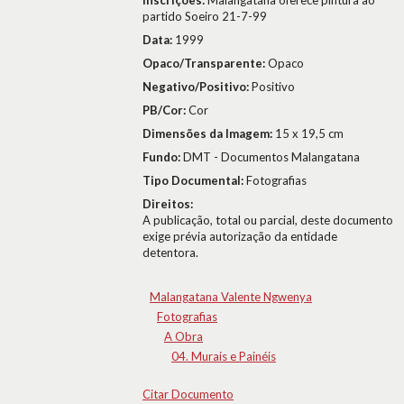
Inscrições:
Malangatana oferece pintura ao
partido Soeiro 21-7-99
Data:
1999
Opaco/Transparente:
Opaco
Negativo/Positivo:
Positivo
PB/Cor:
Cor
Dimensões da Imagem:
15 x 19,5 cm
Fundo:
DMT - Documentos Malangatana
Tipo Documental:
Fotografias
Direitos:
A publicação, total ou parcial, deste documento
exige prévia autorização da entidade
detentora.
Malangatana Valente Ngwenya
Fotografias
A Obra
04. Murais e Painéis
Citar Documento