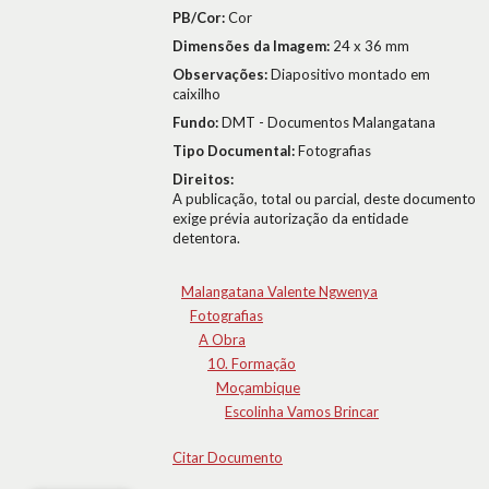
PB/Cor:
Cor
Dimensões da Imagem:
24 x 36 mm
Observações:
Diapositivo montado em
caixilho
Fundo:
DMT - Documentos Malangatana
Tipo Documental:
Fotografias
Direitos:
A publicação, total ou parcial, deste documento
exige prévia autorização da entidade
detentora.
Malangatana Valente Ngwenya
Fotografias
A Obra
10. Formação
Moçambique
Escolinha Vamos Brincar
Citar Documento