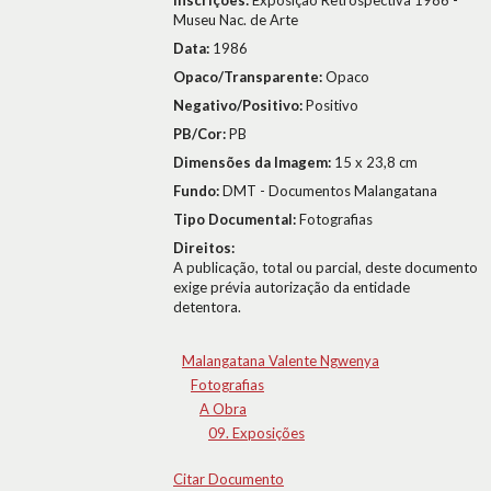
Inscrições:
Exposição Retrospectiva 1986 -
Museu Nac. de Arte
Data:
1986
Opaco/Transparente:
Opaco
Negativo/Positivo:
Positivo
PB/Cor:
PB
Dimensões da Imagem:
15 x 23,8 cm
Fundo:
DMT - Documentos Malangatana
Tipo Documental:
Fotografias
Direitos:
A publicação, total ou parcial, deste documento
exige prévia autorização da entidade
detentora.
Malangatana Valente Ngwenya
Fotografias
A Obra
09. Exposições
Citar Documento