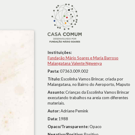
Instituições:
Fundação Mário Soares e Maria Barroso
Malangatana Valente Ngwenya
Pasta:
07363.009.002
Título:
Escolinha Vamos Brincar, criada por
Malangatana, no Bairro do Aeroporto, Maputo
Assunto:
Crianças da Escolinha Vamos Brincar
executando trabalhos na areia com diferentes
materiais.
Autor:
Adriane Pemink
Data:
1988
Opaco/Transparente:
Opaco
Negativo/Positivo:
Positivo