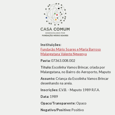
Instituições:
Fundação Mário Soares e Maria Barroso
Malangatana Valente Ngwenya
Pasta:
07363.008.002
Título:
Escolinha Vamos Brincar, criada por
Malangatana, no Bairro do Aeroporto, Maputo
Assunto:
Criança da Escolinha Vamos Brincar
desenhando na areia.
Inscrições:
E.V.B. - Maputo 1989 R.F.A.
Data:
1989
Opaco/Transparente:
Opaco
Negativo/Positivo:
Positivo