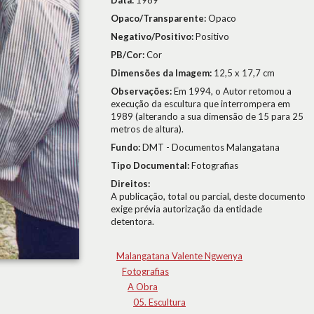
Data:
1989
Opaco/Transparente:
Opaco
Negativo/Positivo:
Positivo
PB/Cor:
Cor
Dimensões da Imagem:
12,5 x 17,7 cm
Observações:
Em 1994, o Autor retomou a
execução da escultura que interrompera em
1989 (alterando a sua dimensão de 15 para 25
metros de altura).
Fundo:
DMT - Documentos Malangatana
Tipo Documental:
Fotografias
Direitos:
A publicação, total ou parcial, deste documento
exige prévia autorização da entidade
detentora.
Malangatana Valente Ngwenya
Fotografias
A Obra
05. Escultura