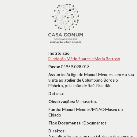
Instituição:
Fundação Mário Soares e Maria Barroso
Pasta:
04959.098.013
Assunto:
Artigo de Manuel Mendes sobre a sua
visita ao atelier de Columbano Bordalo
Pinheiro, pela mão de Raúl Brandão.
Data:
s.d.
Observações:
Manuscrito.
Fundo:
Manuel Mendes/MNAC-Museu do
Chiado
Tipo Documental:
Documentos
Direitos:
A publicação, total ou parcial, deste documento