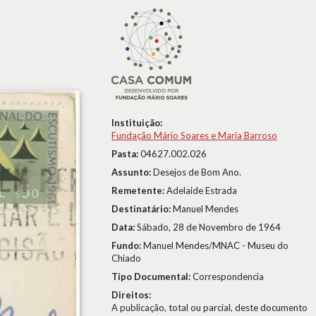
Instituição:
Fundação Mário Soares e Maria Barroso
Pasta:
04627.002.026
Assunto:
Desejos de Bom Ano.
Remetente:
Adelaide Estrada
Destinatário:
Manuel Mendes
Data:
Sábado, 28 de Novembro de 1964
Fundo:
Manuel Mendes/MNAC - Museu do
Chiado
Tipo Documental:
Correspondencia
Direitos:
A publicação, total ou parcial, deste documento