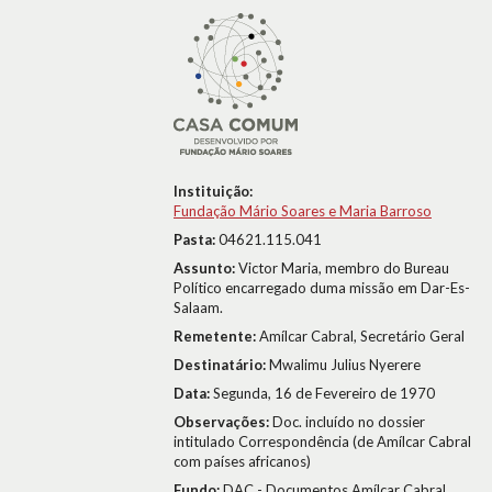
Instituição:
Fundação Mário Soares e Maria Barroso
Pasta:
04621.115.041
Assunto:
Victor Maria, membro do Bureau
Político encarregado duma missão em Dar-Es-
Salaam.
Remetente:
Amílcar Cabral, Secretário Geral
Destinatário:
Mwalimu Julius Nyerere
Data:
Segunda, 16 de Fevereiro de 1970
Observações:
Doc. incluído no dossier
intitulado Correspondência (de Amílcar Cabral
com países africanos)
Fundo:
DAC - Documentos Amílcar Cabral