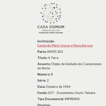
Instituição:
Fundação Mário Soares e Maria Barroso
Pasta:
04435.363
Título:
A Terra
Assunto:
Órgão de Unidade dos Camponeses
do Norte
Número:
8
Série:
2
Data:
Outubro de 1964
Fundo:
DST - Documentos Souto Teixeira
Tipo Documental:
IMPRENSA
Direitos: