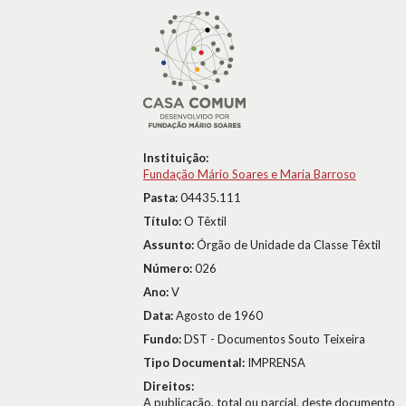
Instituição:
Fundação Mário Soares e Maria Barroso
Pasta:
04435.111
Título:
O Têxtil
Assunto:
Órgão de Unidade da Classe Têxtil
Número:
026
Ano:
V
Data:
Agosto de 1960
Fundo:
DST - Documentos Souto Teixeira
Tipo Documental:
IMPRENSA
Direitos:
A publicação, total ou parcial, deste documento