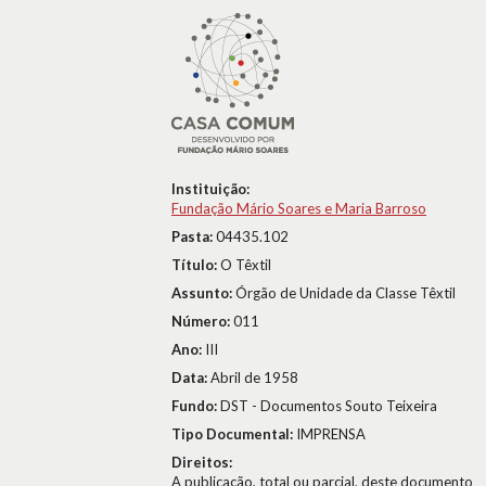
Instituição:
Fundação Mário Soares e Maria Barroso
Pasta:
04435.102
Título:
O Têxtil
Assunto:
Órgão de Unidade da Classe Têxtil
Número:
011
Ano:
III
Data:
Abril de 1958
Fundo:
DST - Documentos Souto Teixeira
Tipo Documental:
IMPRENSA
Direitos:
A publicação, total ou parcial, deste documento