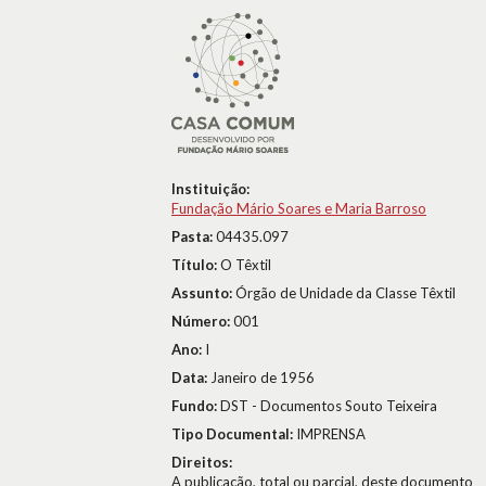
Instituição:
Fundação Mário Soares e Maria Barroso
Pasta:
04435.097
Título:
O Têxtil
Assunto:
Órgão de Unidade da Classe Têxtil
Número:
001
Ano:
I
Data:
Janeiro de 1956
Fundo:
DST - Documentos Souto Teixeira
Tipo Documental:
IMPRENSA
Direitos:
A publicação, total ou parcial, deste documento