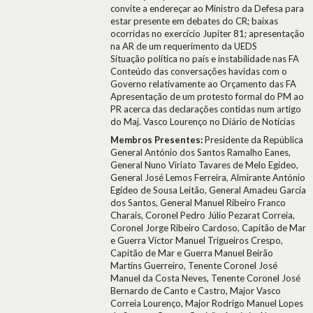
convite a endereçar ao Ministro da Defesa para
estar presente em debates do CR; baixas
ocorridas no exercício Jupiter 81; apresentação
na AR de um requerimento da UEDS
Situação política no país e instabilidade nas FA
Conteúdo das conversações havidas com o
Governo relativamente ao Orçamento das FA
Apresentação de um protesto formal do PM ao
PR acerca das declarações contidas num artigo
do Maj. Vasco Lourenço no Diário de Notícias
Membros Presentes:
Presidente da República
General António dos Santos Ramalho Eanes,
General Nuno Viriato Tavares de Melo Egídeo,
General José Lemos Ferreira, Almirante António
Egídeo de Sousa Leitão, General Amadeu Garcia
dos Santos, General Manuel Ribeiro Franco
Charais, Coronel Pedro Júlio Pezarat Correia,
Coronel Jorge Ribeiro Cardoso, Capitão de Mar
e Guerra Víctor Manuel Trigueiros Crespo,
Capitão de Mar e Guerra Manuel Beirão
Martins Guerreiro, Tenente Coronel José
Manuel da Costa Neves, Tenente Coronel José
Bernardo de Canto e Castro, Major Vasco
Correia Lourenço, Major Rodrigo Manuel Lopes