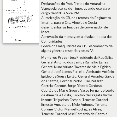
Declarações do Prof. Freitas do Amaral na
Venezuela acerca de Timor, quando exercia o
cargo de MNE e Vice-PM
Autorização do CR, nos termos do Regimento
Interno, para o Cte. Almeida e Costa
desempenhar as funções de Governador de
Macau
Aprovação da mensagem a divulgar no dia das
Comunidades
Greve dos maquinistas da CP - escoamento de
alguns géneros essenciais pelas FA
Membros Presentes:
Presidente da República
General António dos Santos Ramalho Eanes,
General Nuno Viriato Tavares de Melo Egídeo,
General José Lemos Ferreira, Almirante António
Egídeo de Sousa Leitão, General Amadeu Garcia
dos Santos, Coronel Pedro Júlio Pezarat
Correia, Coronel Jorge Ribeiro Cardoso,
Capitão de Mar e Guerra Vasco Fernando Leote
de Almeida e Costa, Capitão de Fragata Víctor
Manuel Trigueiros Crespo, Tenente Coronel
Ernesto Augusto de Melo Antunes, Tenente
Coronel Víctor Manuel Rodrigues Alves,
Tenente Coronel José Bernardo de Canto e