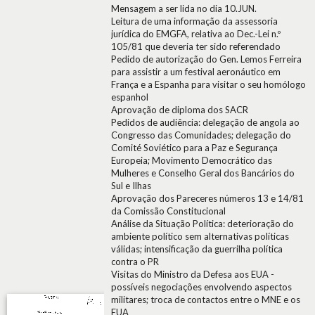
Mensagem a ser lida no dia 10.JUN.
Leitura de uma informação da assessoria
jurídica do EMGFA, relativa ao Dec.-Lei n.º
105/81 que deveria ter sido referendado
Pedido de autorização do Gen. Lemos Ferreira
para assistir a um festival aeronáutico em
França e a Espanha para visitar o seu homólogo
espanhol
Aprovação de diploma dos SACR
Pedidos de audiência: delegação de angola ao
Congresso das Comunidades; delegação do
Comité Soviético para a Paz e Segurança
Europeia; Movimento Democrático das
Mulheres e Conselho Geral dos Bancários do
Sul e Ilhas
Aprovação dos Pareceres números 13 e 14/81
da Comissão Constitucional
Análise da Situação Política: deterioração do
ambiente político sem alternativas políticas
válidas; intensificação da guerrilha política
contra o PR
Visitas do Ministro da Defesa aos EUA -
possíveis negociações envolvendo aspectos
militares; troca de contactos entre o MNE e os
EUA