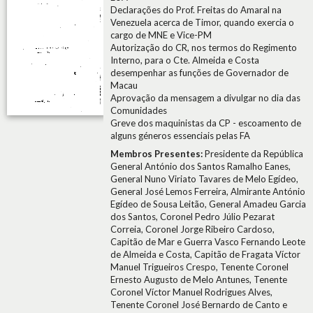
Declarações do Prof. Freitas do Amaral na
Venezuela acerca de Timor, quando exercia o
cargo de MNE e Vice-PM
Autorização do CR, nos termos do Regimento
Interno, para o Cte. Almeida e Costa
desempenhar as funções de Governador de
Macau
Aprovação da mensagem a divulgar no dia das
Comunidades
Greve dos maquinistas da CP - escoamento de
alguns géneros essenciais pelas FA
Membros Presentes:
Presidente da República
General António dos Santos Ramalho Eanes,
General Nuno Viriato Tavares de Melo Egídeo,
General José Lemos Ferreira, Almirante António
Egídeo de Sousa Leitão, General Amadeu Garcia
dos Santos, Coronel Pedro Júlio Pezarat
Correia, Coronel Jorge Ribeiro Cardoso,
Capitão de Mar e Guerra Vasco Fernando Leote
de Almeida e Costa, Capitão de Fragata Víctor
Manuel Trigueiros Crespo, Tenente Coronel
Ernesto Augusto de Melo Antunes, Tenente
Coronel Víctor Manuel Rodrigues Alves,
Tenente Coronel José Bernardo de Canto e