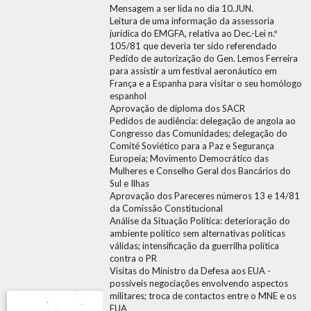
Mensagem a ser lida no dia 10.JUN.
Leitura de uma informação da assessoria
jurídica do EMGFA, relativa ao Dec.-Lei n.º
105/81 que deveria ter sido referendado
Pedido de autorização do Gen. Lemos Ferreira
para assistir a um festival aeronáutico em
França e a Espanha para visitar o seu homólogo
espanhol
Aprovação de diploma dos SACR
Pedidos de audiência: delegação de angola ao
Congresso das Comunidades; delegação do
Comité Soviético para a Paz e Segurança
Europeia; Movimento Democrático das
Mulheres e Conselho Geral dos Bancários do
Sul e Ilhas
Aprovação dos Pareceres números 13 e 14/81
da Comissão Constitucional
Análise da Situação Política: deterioração do
ambiente político sem alternativas políticas
válidas; intensificação da guerrilha política
contra o PR
Visitas do Ministro da Defesa aos EUA -
possíveis negociações envolvendo aspectos
militares; troca de contactos entre o MNE e os
EUA